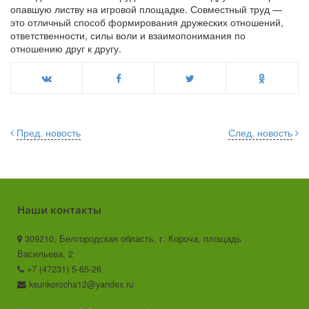
опавшую листву на игровой площадке. Совместный труд —
это отличный способ формирования дружеских отношений,
ответственности, силы воли и взаимопонимания по
отношению друг к другу.
Пред. новость
След. новость
Наши контакты
309210, Белгородская область, г. Короча, площадь
Васильева, 2
+7 (47231) 5-65-26
ksunkorocha12@yandex.ru