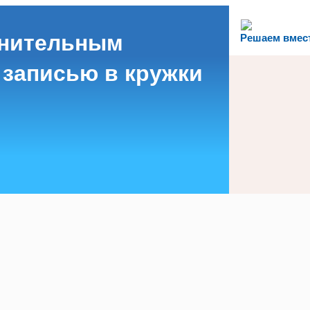
лнительным
Решаем вмес
 записью в кружки