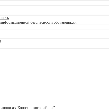
ность
я информационной безопасности обучающихся
)
учающихся Корочанского района"