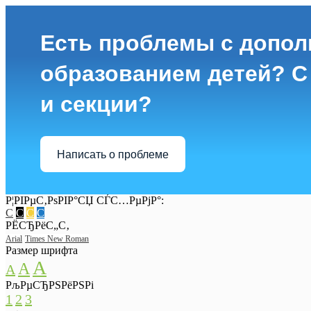
Есть проблемы с допо
образованием детей? С
и секции?
Написать о проблеме
Р¦РІРµС‚РѕРІР°СЏ СЃС…РµРјР°:
C
C
C
C
РЁСЂРёС„С‚
Arial
Times New Roman
Размер шрифта
A
A
A
РљРµСЂРЅРёРЅРі
1
2
3