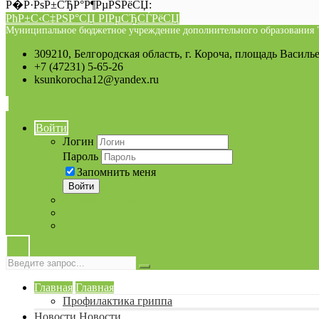
Р�Р·РѕР±СЂР°Р¶РµРЅРёСЏ:
РћР±С‹С‡РЅР°СЏ РІРµСЂСЃРёСЏ
Муниципальное бюджетное учреждение дополнительного образования "
309210, Белгородская область, г. Короча, площадь Василье
+7 (47231) 5-65-26
ksunkorocha12@yandex.ru
Войти
Логин
Пароль
Запомнить меня
Войти
Забыли пароль?
Регистрация
Главная
Главная
Профилактика гриппа
Новости
Новости