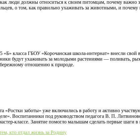
как люди должны относиться к своим питомцам, почему важно за
ьцев, о том, как правильно ухаживать за животными, и почему 
5 «Б» класса ГБОУ «Корочанская школа‑интернат» внесли свой в
ики будут ухаживать за молодыми растениями — поливать, рыхли
т бережному отношению к природе.
 «Ростки заботы» уже включились в работу и активно участвуют
ле». Воспитанники под руководством педагога В. П. Литвиново
стер‑классе. Занятие помогло малышам сделать первые шаги в ми