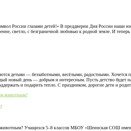
мвол России глазами детей!» В преддверии Дня России наши ю
нне, светло, с безграничной любовью к родной земле. И теперь 
ются детьми — беззаботными, весёлыми, радостными. Хочется п
каждый новый день — добрым и интересным. Пусть детство буде
поддержать и подарить тепло. С праздником, дорогие дети и р
м?
им животным? Учащихся 5–8 классов МБОУ «Шеинская СОШ имен