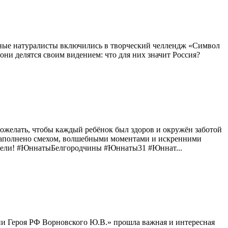
ные натуралисты включились в творческий челлендж «Символ
они делятся своим видением: что для них значит Россия?
ожелать, чтобы каждый ребёнок был здоров и окружён заботой
т наполнено смехом, волшебными моментами и искренними
одители! #ЮннатыБелгородчины #Юннаты31 #Юннат...
и Героя РФ Ворновского Ю.В.» прошла важная и интересная