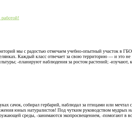
риторий мы с радостью отмечаем учебно‑опытный участок в ГБО
елянках. Каждый класс отвечает за свою территорию — и это не
льтуры; -планируют наблюдения за ростом растений; -изучают, к
руках сачок, собирал гербарий, наблюдал за птицами или мечтал 
 движения юных натуралистов! Под чутким руководством мудрых 
кружающей среды, -занимаются экопросвещением, -помогают в в