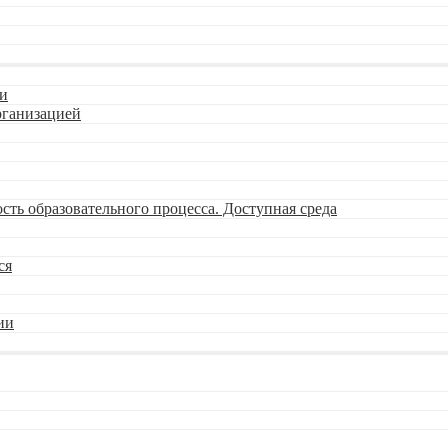
ии
рганизацией
ть образовательного процесса. Доступная среда
ся
ии