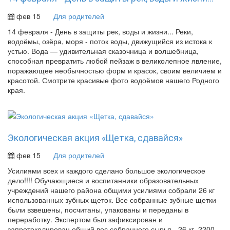
фев 15
Для родителей
14 февраля - День в защиты рек, воды и жизни... Реки,
водоёмы, озёра, моря - поток воды, движущийся из истока к
устью. Вода — удивительная сказочница и волшебница,
способная превратить любой пейзаж в великолепное явление,
поражающее необычностью форм и красок, своим величием и
красотой. Смотрите красивые фото водоёмов нашего Родного
края.
Экологическая акция «Щетка, сдавайся»
фев 15
Для родителей
Усилиями всех и каждого сделано большое экологическое
дело!!!! Обучающиеся и воспитанники образовательных
учреждений нашего района общими усилиями собрали 26 кг
использованных зубных щеток. Все собранные зубные щетки
были взвешены, посчитаны, упакованы и переданы в
переработку. Экспертом был зафиксирован и
запротоколирован общий вес собранного сырья - 26 кг. 2200