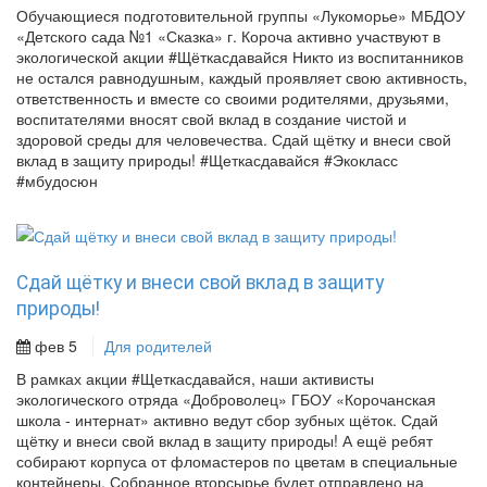
Обучающиеся подготовительной группы «Лукоморье» МБДОУ
«Детского сада №1 «Сказка» г. Короча активно участвуют в
экологической акции #Щёткасдавайся Никто из воспитанников
не остался равнодушным, каждый проявляет свою активность,
ответственность и вместе со своими родителями, друзьями,
воспитателями вносят свой вклад в создание чистой и
здоровой среды для человечества. Сдай щётку и внеси свой
вклад в защиту природы! #Щеткасдавайся #Экокласс
#мбудосюн
Сдай щётку и внеси свой вклад в защиту
природы!
фев 5
Для родителей
В рамках акции #Щеткасдавайся, наши активисты
экологического отряда «Доброволец» ГБОУ «Корочанская
школа - интернат» активно ведут сбор зубных щёток. Сдай
щётку и внеси свой вклад в защиту природы! А ещё ребят
собирают корпуса от фломастеров по цветам в специальные
контейнеры. Собранное вторсырье будет отправлено на