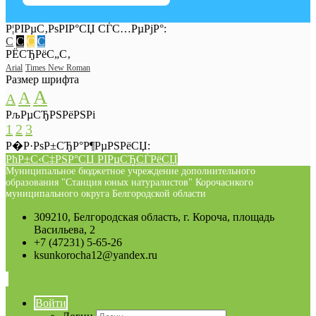
Р¦РІРµС‚РѕРІР°СЏ СЃС…РµРјР°:
C
C
C
C
РЁСЂРёС„С‚
Arial
Times New Roman
Размер шрифта
A
A
A
РљРµСЂРЅРёРЅРі
1
2
3
Р�Р·РѕР±СЂР°Р¶РµРЅРёСЏ:
РћР±С‹С‡РЅР°СЏ РІРµСЂСЃРёСЏ
Муниципальное бюджетное учреждение дополнительного
образования "Станция юных натуралистов" Корочаснкого
муниципального округа Белгородской области
309210, Белгородская область, г. Короча, площадь
Васильева, 2
+7 (47231) 5-65-26
ksunkorocha12@yandex.ru
Войти